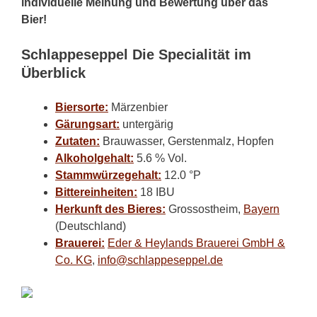
individuelle Meinung und Bewertung über das
Bier!
Schlappeseppel Die Specialität im
Überblick
Biersorte:
Märzenbier
Gärungsart:
untergärig
Zutaten:
Brauwasser, Gerstenmalz, Hopfen
Alkoholgehalt:
5.6 % Vol.
Stammwürzegehalt:
12.0 °P
Bittereinheiten:
18 IBU
Herkunft des Bieres:
Grossostheim,
Bayern
(Deutschland)
Brauerei:
Eder & Heylands Brauerei GmbH &
Co. KG
,
info@schlappeseppel.de