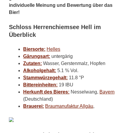
individuelle Meinung und Bewertung über das
Bier!
Schloss Herrenchiemsee Hell im
Überblick
Biersorte:
Helles
Gärungsart:
untergärig
Zutaten:
Wasser, Gerstenmalz, Hopfen
Alkoholgehalt:
5.1 % Vol.
Stammwürzegehalt:
11.8 °P
Bittereinheiten:
19 IBU
Herkunft des Bieres:
Nesselwang,
Bayern
(Deutschland)
Brauerei:
Braumanufaktur Allgäu
,