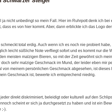
 Schwarzer Steiger
 ja nicht unbedingt so mein Fall. Hier im Ruhrpott denk ich bei
dass es von hier kommt. Aber, dann erblickte ich das Logo der
r schmeckt total erdig. Auch wenn ich es noch nie probiert habe, 
lich leicht süßliche Note verfliegt sofort und es kommt nur die 
ei den meisten malzigen Bieren, so mit der Zeit gewöhnt sich
ser doch sehr malzige Geschmack im Mund, der leider eben mir p
mal von meinem persönlichen Geschmack abgesehen, ist dieses Bie
mein Geschmack ist, bewerte ich entsprechend niedrig.
jeder direkt diskriminiert, beleidigt oder kulturell auf den Schli
Dennoch scheint er sich ja durchgesetzt zu haben und ist ein Be
;-).