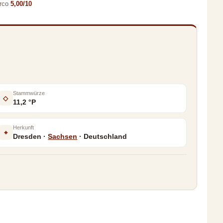
rco
5,00/10
Stammwürze
◇
11,2 °P
Herkunft
⌖
Dresden ·
Sachsen
· Deutschland