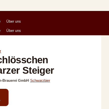
e
Über uns
e
Über uns
T
chlösschen
rzer Steiger
n-Brauerei GmbH
·
Schwarzbier
0