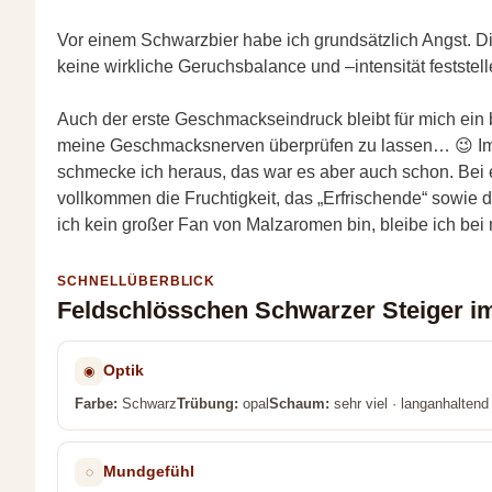
Vor einem Schwarzbier habe ich grundsätzlich Angst. Di
keine wirkliche Geruchsbalance und –intensität feststell
Auch der erste Geschmackseindruck bleibt für mich ein 
meine Geschmacksnerven überprüfen zu lassen… 😉 Im Erns
schmecke ich heraus, das war es aber auch schon. Bei ein
vollkommen die Fruchtigkeit, das „Erfrischende“ sowie
ich kein großer Fan von Malzaromen bin, bleibe ich bei m
SCHNELLÜBERBLICK
Feldschlösschen Schwarzer Steiger i
Optik
◉
Farbe:
Schwarz
Trübung:
opal
Schaum:
sehr viel · langanhaltend
Mundgefühl
◌