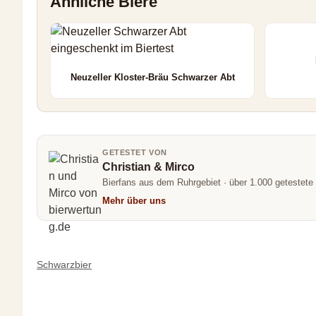
Ähnliche Biere
Neuzeller Kloster-Bräu Schwarzer Abt
GETESTET VON
Christian & Mirco
Bierfans aus dem Ruhrgebiet · über 1.000 getestete
Mehr über uns
Kategorien
Schwarzbier