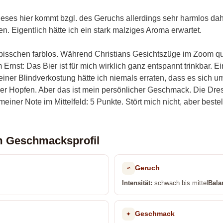
eses hier kommt bzgl. des Geruchs allerdings sehr harmlos dahe
en. Eigentlich hätte ich ein stark malziges Aroma erwartet.
bisschen farblos. Während Christians Gesichtszüge im Zoom qua
t: Das Bier ist für mich wirklich ganz entspannt trinkbar. Ein
er Blindverkostung hätte ich niemals erraten, dass es sich um e
 der Hopfen. Aber das ist mein persönlicher Geschmack. Die Dr
einer Note im Mittelfeld: 5 Punkte. Stört mich nicht, aber bestel
m Geschmacksprofil
Geruch
≈
Intensität:
schwach bis mittel
Bala
Geschmack
✦