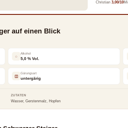
Christian
3,00/10
Mi
er auf einen Blick
Alkohol
◌
5,0 % Vol.
Gärungsart
◫
untergärig
ZUTATEN
Wasser, Gerstenmalz, Hopfen