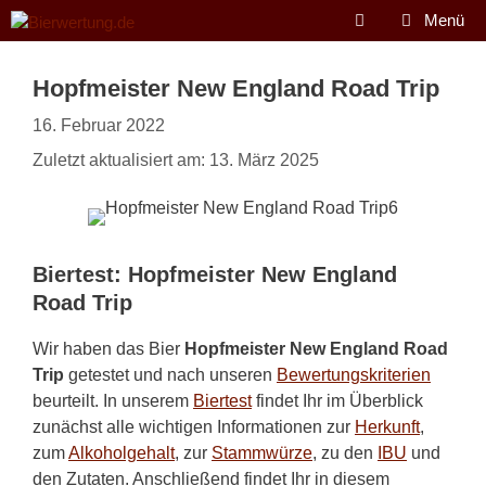
Zum
Menü
Inhalt
springen
Hopfmeister New England Road Trip
16. Februar 2022
Zuletzt aktualisiert am: 13. März 2025
Biertest: Hopfmeister New England
Road Trip
Wir haben das Bier
Hopfmeister New England Road
Trip
getestet und nach unseren
Bewertungskriterien
beurteilt. In unserem
Biertest
findet Ihr im Überblick
zunächst alle wichtigen Informationen zur
Herkunft
,
zum
Alkoholgehalt
, zur
Stammwürze
, zu den
IBU
und
den Zutaten. Anschließend findet Ihr in diesem