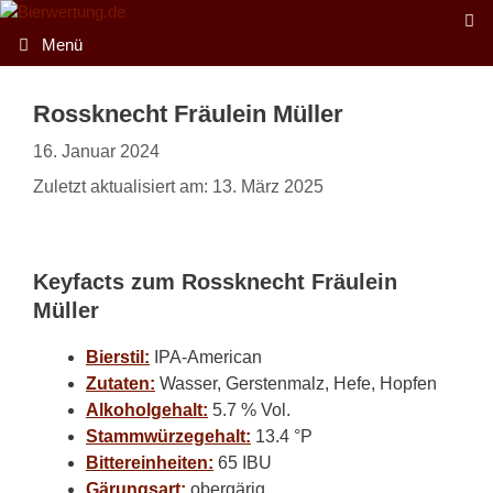
Zum
Inhalt
Menü
springen
Rossknecht Fräulein Müller
16. Januar 2024
Zuletzt aktualisiert am: 13. März 2025
Keyfacts zum Rossknecht Fräulein
Müller
Bierstil:
IPA-American
Zutaten:
Wasser, Gerstenmalz, Hefe, Hopfen
Alkoholgehalt:
5.7 % Vol.
Stammwürzegehalt:
13.4 °P
Bittereinheiten:
65 IBU
Gärungsart:
obergärig