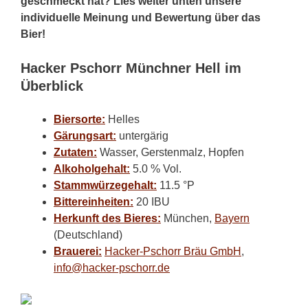
geschmeckt hat? Lies weiter unten unsere
individuelle Meinung und Bewertung über das
Bier!
Hacker Pschorr Münchner Hell im
Überblick
Biersorte:
Helles
Gärungsart:
untergärig
Zutaten:
Wasser, Gerstenmalz, Hopfen
Alkoholgehalt:
5.0 % Vol.
Stammwürzegehalt:
11.5 °P
Bittereinheiten:
20 IBU
Herkunft des Bieres:
München,
Bayern
(Deutschland)
Brauerei:
Hacker-Pschorr Bräu GmbH
,
info@hacker-pschorr.de