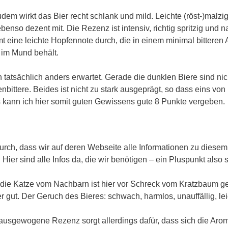
dem wirkt das Bier recht schlank und mild. Leichte (röst-)mal
enso dezent mit. Die Rezenz ist intensiv, richtig spritzig und n
 eine leichte Hopfennote durch, die in einem minimal bitteren 
im Mund behält.
h tatsächlich anders erwartet. Gerade die dunklen Biere sind ni
bittere. Beides ist nicht zu stark ausgeprägt, so dass eins vo
 kann ich hier somit guten Gewissens gute 8 Punkte vergeben.
h, dass wir auf deren Webseite alle Informationen zu diesem Bi
Hier sind alle Infos da, die wir benötigen – ein Pluspunkt also
 die Katze vom Nachbarn ist hier vor Schreck vom Kratzbaum g
r gut. Der Geruch des Bieres: schwach, harmlos, unauffällig, lei
t ausgewogene Rezenz sorgt allerdings dafür, dass sich die Aro