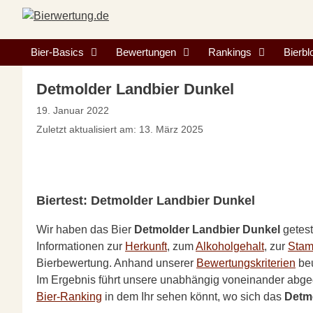
Zum
Inhalt
springen
Bier-Basics
Bewertungen
Rankings
Bierbl
Detmolder Landbier Dunkel
19. Januar 2022
Zuletzt aktualisiert am: 13. März 2025
Biertest: Detmolder Landbier Dunkel
Wir haben das Bier
Detmolder Landbier Dunkel
getes
Informationen zur
Herkunft
, zum
Alkoholgehalt
, zur
Sta
Bierbewertung. Anhand unserer
Bewertungskriterien
beu
Im Ergebnis führt unsere unabhängig voneinander abg
Bier-Ranking
in dem Ihr sehen könnt, wo sich das
Detm