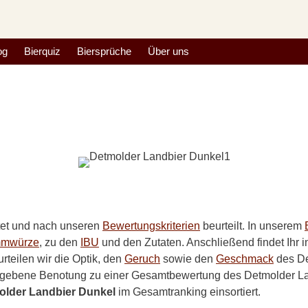
og
Bierquiz
Biersprüche
Über uns
tet und nach unseren
Bewertungskriterien
beurteilt. In unserem
mmwürze
, zu den
IBU
und den Zutaten. Anschließend findet Ihr 
rteilen wir die Optik, den
Geruch
sowie den
Geschmack
des De
egebene Benotung zu einer Gesamtbewertung des Detmolder Lan
older Landbier Dunkel
im Gesamtranking einsortiert.