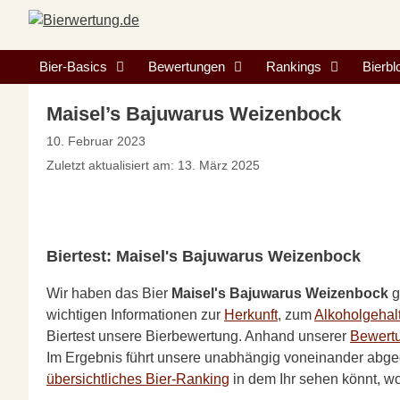
Zum
Inhalt
springen
Bier-Basics
Bewertungen
Rankings
Bierbl
Maisel’s Bajuwarus Weizenbock
10. Februar 2023
Zuletzt aktualisiert am: 13. März 2025
Biertest: Maisel's Bajuwarus Weizenbock
Wir haben das Bier
Maisel's Bajuwarus Weizenbock
g
wichtigen Informationen zur
Herkunft
, zum
Alkoholgehal
Biertest unsere Bierbewertung. Anhand unserer
Bewertu
Im Ergebnis führt unsere unabhängig voneinander abg
übersichtliches Bier-Ranking
in dem Ihr sehen könnt, w