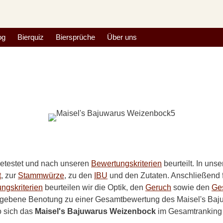
og
Bierquiz
Biersprüche
Über uns
etestet und nach unseren
Bewertungskriterien
beurteilt. In unse
t
, zur
Stammwürze
, zu den
IBU
und den Zutaten. Anschließend f
ngskriterien
beurteilen wir die Optik, den
Geruch
sowie den
Ge
egebene Benotung zu einer Gesamtbewertung des Maisel's Baju
o sich das
Maisel's Bajuwarus Weizenbock
im Gesamtranking e