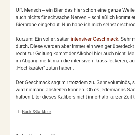
Uff, Mensch – ein Bier, das hier schon eine ganze Weile
auch nichts für schwache Nerven – schließlich kommt er
Bierprobe eingebaut. Nun habe ich mich selbst erschroc
Kurzum: Ein voller, satter,
intensiver Geschmack
. Sehr 
durch. Diese werden aber immer ein weniger überdeckt du
recht zur Geltung kommt der Alkohol hier auch nicht. Mer
im Abgang merkt man die intensiven, krass-leckeren, ä
„Hochkaräter“ zutun haben.
Der Geschmack sagt mir trotzdem zu. Sehr voluminös, seh
wird niemand abstreiten können. Ob es jedermanns Sache
halben Liter dieses Kalibers nicht innerhalb kurzer Zei
Kategorien
Bock-/Starkbier