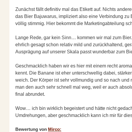
Zunächst fällt definitiv mal das Etikett auf. Nichts an
das Bier Bajuwarus, impliziert also eine Verbindung zu
völlig stimmig. Hier bekommt die Marketingabteilung sc
Lange Rede, gar kein Sinn… kommen wir mal zum Bier. Di
ehrlich gesagt schon relativ mild und zurückhaltend, g
Ausprägung auf unserer Skala passt wunderbar zum Bier 
Geschmacklich haben wir es hier mit einem recht aroma
kennt. Die Banane ist eher unterschwellig dabei, stärk
weich. Der Körper ist sehr vollmundig und so nach und 
man den auch sehr schnell mal weg, weil er auch abso
final abrundet.
Wow… ich bin wirklich begeistert und hätte nicht gedach
Umdrehungen, aber geschmacklich kann ich mir für dies
Bewertung von
Mirco: