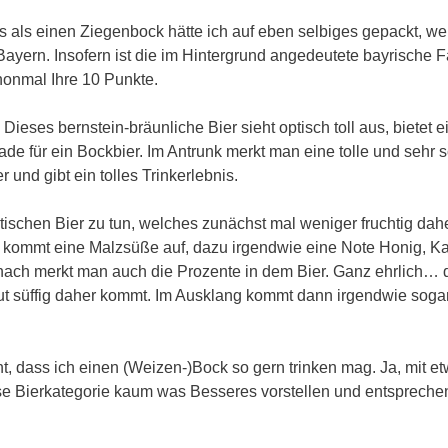
deres als einen Ziegenbock hätte ich auf eben selbiges gepackt, 
 Bayern. Insofern ist die im Hintergrund angedeutete bayrische
honmal Ihre 10 Punkte.
eses bernstein-bräunliche Bier sieht optisch toll aus, bietet 
erade für ein Bockbier. Im Antrunk merkt man eine tolle und seh
und gibt ein tolles Trinkerlebnis.
tischen Bier zu tun, welches zunächst mal weniger fruchtig da
er kommt eine Malzsüße auf, dazu irgendwie eine Note Honig, Ka
nach merkt man auch die Prozente in dem Bier. Ganz ehrlich… d
lut süffig daher kommt. Im Ausklang kommt dann irgendwie sog
t, dass ich einen (Weizen-)Bock so gern trinken mag. Ja, mit e
e Bierkategorie kaum was Besseres vorstellen und entsprechend