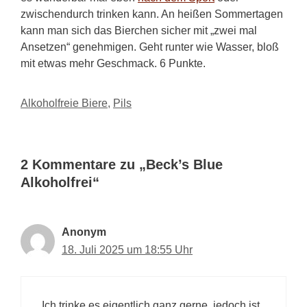
zwischendurch trinken kann. An heißen Sommertagen
kann man sich das Bierchen sicher mit „zwei mal
Ansetzen“ genehmigen. Geht runter wie Wasser, bloß
mit etwas mehr Geschmack. 6 Punkte.
Kategorien
Alkoholfreie Biere
,
Pils
2 Kommentare zu „Beck’s Blue
Alkoholfrei“
Anonym
18. Juli 2025 um 18:55 Uhr
Ich trinke es eigentlich ganz gerne, jedoch ist