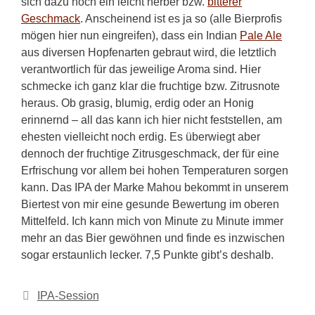
sich dazu noch ein leicht herber bzw.
bitterer
Geschmack
. Anscheinend ist es ja so (alle Bierprofis
mögen hier nun eingreifen), dass ein Indian
Pale Ale
aus diversen Hopfenarten gebraut wird, die letztlich
verantwortlich für das jeweilige Aroma sind. Hier
schmecke ich ganz klar die fruchtige bzw. Zitrusnote
heraus. Ob grasig, blumig, erdig oder an Honig
erinnernd – all das kann ich hier nicht feststellen, am
ehesten vielleicht noch erdig. Es überwiegt aber
dennoch der fruchtige Zitrusgeschmack, der für eine
Erfrischung vor allem bei hohen Temperaturen sorgen
kann. Das IPA der Marke Mahou bekommt in unserem
Biertest von mir eine gesunde Bewertung im oberen
Mittelfeld. Ich kann mich von Minute zu Minute immer
mehr an das Bier gewöhnen und finde es inzwischen
sogar erstaunlich lecker. 7,5 Punkte gibt’s deshalb.
Kategorien
IPA-Session