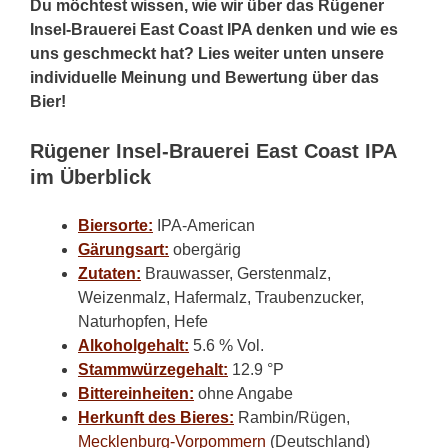
Du möchtest wissen, wie wir über das Rügener
Insel-Brauerei East Coast IPA denken und wie es
uns geschmeckt hat? Lies weiter unten unsere
individuelle Meinung und Bewertung über das
Bier!
Rügener Insel-Brauerei East Coast IPA
im Überblick
Biersorte:
IPA-American
Gärungsart:
obergärig
Zutaten:
Brauwasser, Gerstenmalz,
Weizenmalz, Hafermalz, Traubenzucker,
Naturhopfen, Hefe
Alkoholgehalt:
5.6 % Vol.
Stammwürzegehalt:
12.9 °P
Bittereinheiten:
ohne Angabe
Herkunft des Bieres:
Rambin/Rügen,
Mecklenburg-Vorpommern
(Deutschland)