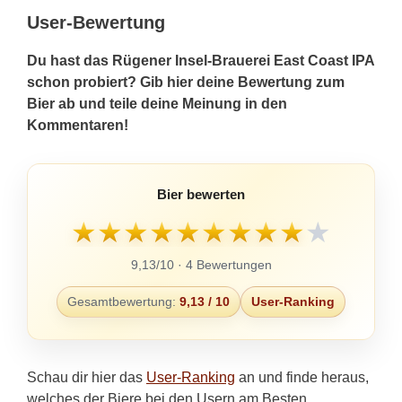
User-Bewertung
Du hast das Rügener Insel-Brauerei East Coast IPA
schon probiert? Gib hier deine Bewertung zum
Bier ab und teile deine Meinung in den
Kommentaren!
Bier bewerten
★
★
★
★
★
★
★
★
★
★
9,13/10 · 4 Bewertungen
Gesamtbewertung:
9,13 / 10
User-Ranking
Schau dir hier das
User-Ranking
an und finde heraus,
welches der Biere bei den Usern am Besten