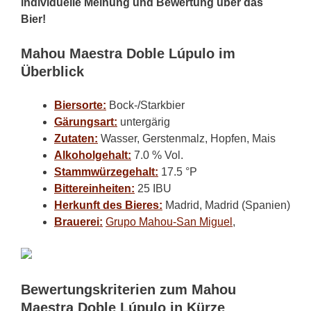
individuelle Meinung und Bewertung über das
Bier!
Mahou Maestra Doble Lúpulo im
Überblick
Biersorte:
Bock-/Starkbier
Gärungsart:
untergärig
Zutaten:
Wasser, Gerstenmalz, Hopfen, Mais
Alkoholgehalt:
7.0 % Vol.
Stammwürzegehalt:
17.5 °P
Bittereinheiten:
25 IBU
Herkunft des Bieres:
Madrid, Madrid (Spanien)
Brauerei:
Grupo Mahou-San Miguel
,
Bewertungskriterien zum Mahou
Maestra Doble Lúpulo in Kürze