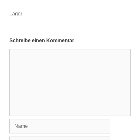
Kategorien
Lager
Schreibe einen Kommentar
Kommentar
Name
E-