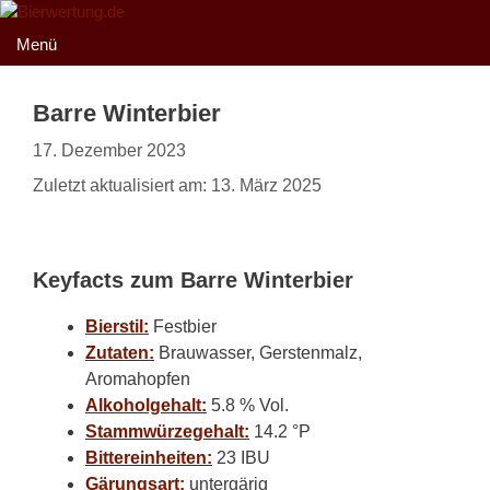
Zum
Inhalt
Menü
springen
Barre Winterbier
17. Dezember 2023
Zuletzt aktualisiert am: 13. März 2025
Keyfacts zum Barre Winterbier
Bierstil:
Festbier
Zutaten:
Brauwasser, Gerstenmalz,
Aromahopfen
Alkoholgehalt:
5.8 % Vol.
Stammwürzegehalt:
14.2 °P
Bittereinheiten:
23 IBU
Gärungsart:
untergärig