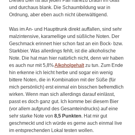
Dieses Bier ist auf jeden Fall nahezu Braun im Glas
und durchaus blank. Die Schaumbildung war in
Ordnung, aber eben auch nicht überwältigend.
Was im An- und Haupttrunk direkt auffallen, sind sehr
malzintensive, karamellige und süßliche Noten. Der
Geschmack erinnert hier schon fast an ein Bock- bzw.
Starkbier. Was allerdings fehlt, ist die alkoholische
Note. Die hat man hier natürlich nicht, denn wir haben
es auch nur mit 5,8%
Alkoholgehalt
zu tun. Zum Ende
hin erkenne ich leicht herbe und sogar ein wenig
bittere Noten, die in Kombination mit der Süße (für
mich persönlich) erst einmal ein bisschen befremdlich
wirken. Wenn man sich allerdings darauf einlässt,
passt es doch ganz gut. Ich komme bei diesem Bier
(vor allem aufgrund des Gesamteindrucks) auf eine
sehr starke Note von
8,5 Punkten
. Hat mir gut
geschmeckt und ich würde es gerne auch einmal live
im entsprechenden Lokal testen wollen.