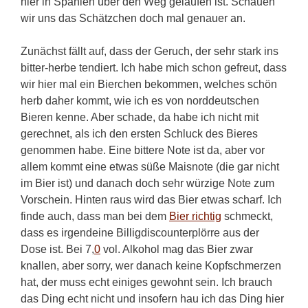
hier in Spanien über den Weg gelaufen ist. Schauen
wir uns das Schätzchen doch mal genauer an.
Zunächst fällt auf, dass der Geruch, der sehr stark ins
bitter-herbe tendiert. Ich habe mich schon gefreut, dass
wir hier mal ein Bierchen bekommen, welches schön
herb daher kommt, wie ich es von norddeutschen
Bieren kenne. Aber schade, da habe ich nicht mit
gerechnet, als ich den ersten Schluck des Bieres
genommen habe. Eine bittere Note ist da, aber vor
allem kommt eine etwas süße Maisnote (die gar nicht
im Bier ist) und danach doch sehr würzige Note zum
Vorschein. Hinten raus wird das Bier etwas scharf. Ich
finde auch, dass man bei dem
Bier richtig
schmeckt,
dass es irgendeine Billigdiscounterplörre aus der
Dose ist. Bei 7,
0
vol. Alkohol mag das Bier zwar
knallen, aber sorry, wer danach keine Kopfschmerzen
hat, der muss echt einiges gewohnt sein. Ich brauch
das Ding echt nicht und insofern hau ich das Ding hier