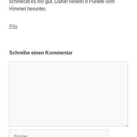
schmeckt es mir gut. Daher rieseln 8 Punkte vom
Himmel herunter.
Kategorien
Pils
Schreibe einen Kommentar
Kommentar
Name