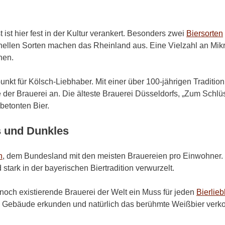
st hier fest in der Kultur verankert. Besonders zwei
Biersorten
ionellen Sorten machen das Rheinland aus. Eine Vielzahl an Mikr
hen.
nkt für Kölsch-Liebhaber. Mit einer über 100-jährigen Traditi
r Brauerei an. Die älteste Brauerei Düsseldorfs, „Zum Schlüssel
betonten Bier.
s und Dunkles
n
, dem Bundesland mit den meisten Brauereien pro Einwohner. Hi
tark in der bayerischen Biertradition verwurzelt.
e noch existierende Brauerei der Welt ein Muss für jeden
Bierlie
 Gebäude erkunden und natürlich das berühmte Weißbier verko