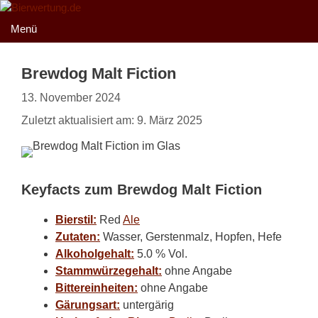
Zum
Inhalt
Menü
springen
Brewdog Malt Fiction
13. November 2024
Zuletzt aktualisiert am: 9. März 2025
Keyfacts zum Brewdog Malt Fiction
Bierstil:
Red
Ale
Zutaten:
Wasser, Gerstenmalz, Hopfen, Hefe
Alkoholgehalt:
5.0 % Vol.
Stammwürzegehalt:
ohne Angabe
Bittereinheiten:
ohne Angabe
Gärungsart:
untergärig