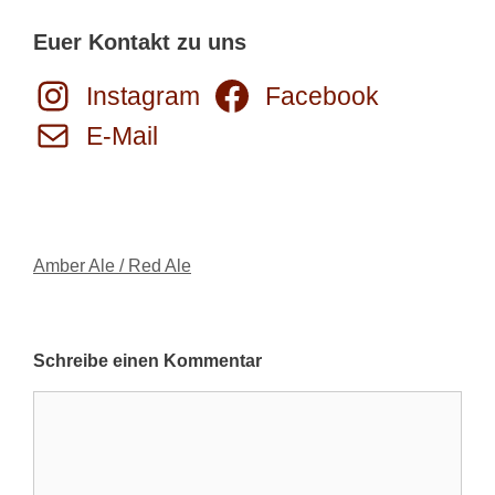
Euer Kontakt zu uns
Instagram
Facebook
E-Mail
Kategorien
Amber Ale / Red Ale
Schreibe einen Kommentar
Kommentar