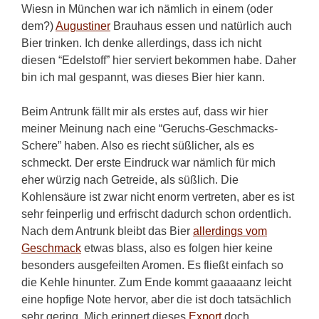
Wiesn in München war ich nämlich in einem (oder
dem?)
Augustiner
Brauhaus essen und natürlich auch
Bier trinken. Ich denke allerdings, dass ich nicht
diesen “Edelstoff” hier serviert bekommen habe. Daher
bin ich mal gespannt, was dieses Bier hier kann.
Beim Antrunk fällt mir als erstes auf, dass wir hier
meiner Meinung nach eine “Geruchs-Geschmacks-
Schere” haben. Also es riecht süßlicher, als es
schmeckt. Der erste Eindruck war nämlich für mich
eher würzig nach Getreide, als süßlich. Die
Kohlensäure ist zwar nicht enorm vertreten, aber es ist
sehr feinperlig und erfrischt dadurch schon ordentlich.
Nach dem Antrunk bleibt das Bier
allerdings vom
Geschmack
etwas blass, also es folgen hier keine
besonders ausgefeilten Aromen. Es fließt einfach so
die Kehle hinunter. Zum Ende kommt gaaaaanz leicht
eine hopfige Note hervor, aber die ist doch tatsächlich
sehr gering. Mich erinnert dieses
Export
doch