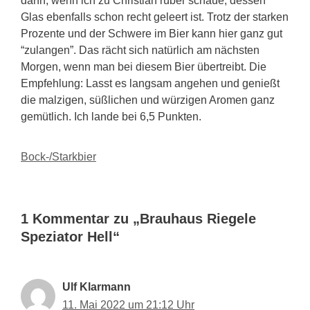
dann, wenn ich zu Christian rüber schaue, dessen
Glas ebenfalls schon recht geleert ist. Trotz der starken
Prozente und der Schwere im Bier kann hier ganz gut
“zulangen”. Das rächt sich natürlich am nächsten
Morgen, wenn man bei diesem Bier übertreibt. Die
Empfehlung: Lasst es langsam angehen und genießt
die malzigen, süßlichen und würzigen Aromen ganz
gemütlich. Ich lande bei 6,5 Punkten.
Kategorien
Bock-/Starkbier
1 Kommentar zu „Brauhaus Riegele
Speziator Hell“
Ulf Klarmann
11. Mai 2022 um 21:12 Uhr