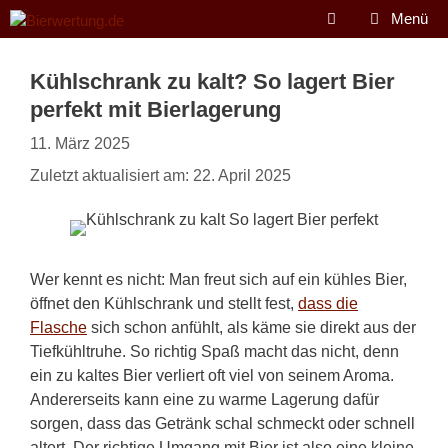
Zum
Menü
Inhalt
springen
Kühlschrank zu kalt? So lagert Bier
perfekt mit Bierlagerung
11. März 2025
Zuletzt aktualisiert am: 22. April 2025
Wer kennt es nicht: Man freut sich auf ein kühles Bier,
öffnet den Kühlschrank und stellt fest,
dass die
Flasche
sich schon anfühlt, als käme sie direkt aus der
Tiefkühltruhe. So richtig Spaß macht das nicht, denn
ein zu kaltes Bier verliert oft viel von seinem Aroma.
Andererseits kann eine zu warme Lagerung dafür
sorgen, dass das Getränk schal schmeckt oder schnell
altert. Der richtige Umgang mit Bier ist also eine kleine