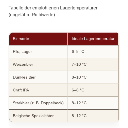
Tabelle der empfohlenen Lagertemperaturen
(ungefähre Richtwerte):
Biersorte
Ideale Lagertemperatur
Tr
Pils, Lager
6–8 °C
6–
Weizenbier
7–10 °C
8–
Dunkles Bier
8–10 °C
9–
Craft IPA
6–8 °C
7–
Starkbier (z. B. Doppelbock)
8–12 °C
10
Belgische Spezialitäten
8–12 °C
9–