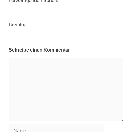
hervorragenden Sorten.
Kategorien
Bierblog
Schreibe einen Kommentar
Kommentar
Name