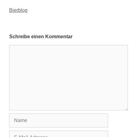
Kategorien
Bierblog
Schreibe einen Kommentar
Kommentar
Name
E-