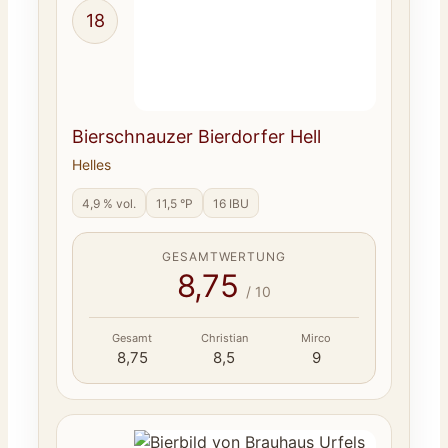
18
Bierschnauzer Bierdorfer Hell
Helles
4,9 % vol.
11,5 °P
16 IBU
GESAMTWERTUNG
8,75
/ 10
Gesamt
Christian
Mirco
8,75
8,5
9