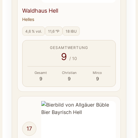
Waldhaus Hell
Helles
4,6 % vol.
11,6 °P
18 IBU
GESAMTWERTUNG
9
/ 10
Gesamt
Christian
Mirco
9
9
9
17