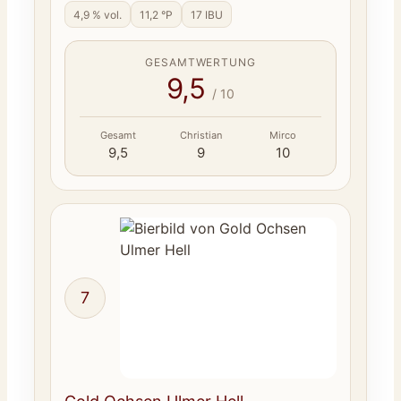
4,9 % vol.
11,2 °P
17 IBU
GESAMTWERTUNG
9,5
/ 10
Gesamt
Christian
Mirco
9,5
9
10
7