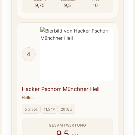
9,75
9,5
10
4
Hacker Pschorr Münchner Hell
Helles
5 % vol.
11,5 °P
20 IBU
GESAMTWERTUNG
9,5