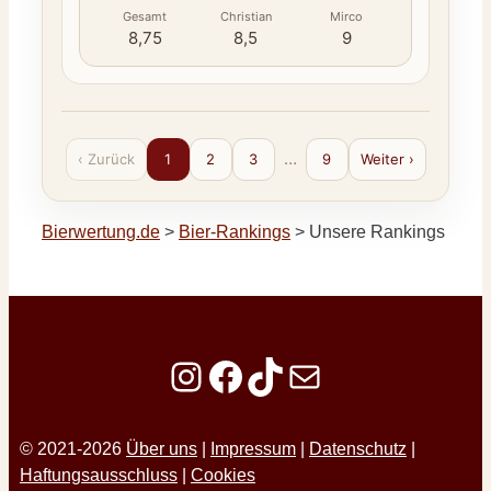
Gesamt
Christian
Mirco
8,75
8,5
9
…
‹ Zurück
1
2
3
9
Weiter ›
Bierwertung.de
>
Bier-Rankings
>
Unsere Rankings
Instagram
Facebook
TikTok
E-Mail
© 2021-2026
Über uns
|
Impressum
|
Datenschutz
|
Haftungsausschluss
|
Cookies