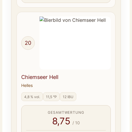
20
Chiemseer Hell
Helles
4,8 % vol.
11,5 °P
12 IBU
GESAMTWERTUNG
8,75
/ 10