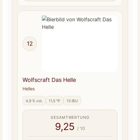
12
Wolfscraft Das Helle
Helles
4,9 % vol.
11,5 °P
15 IBU
GESAMTWERTUNG
9,25
/ 10