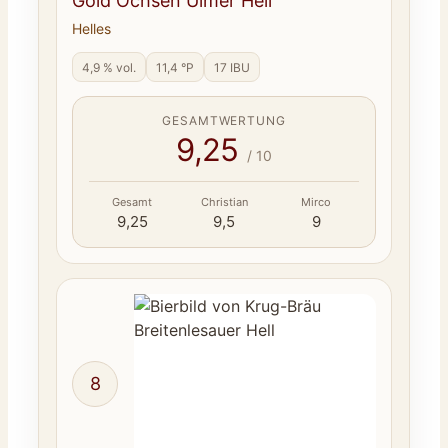
Gold Ochsen Ulmer Hell
Helles
4,9 % vol.
11,4 °P
17 IBU
GESAMTWERTUNG
9,25
/ 10
Gesamt
Christian
Mirco
9,25
9,5
9
8