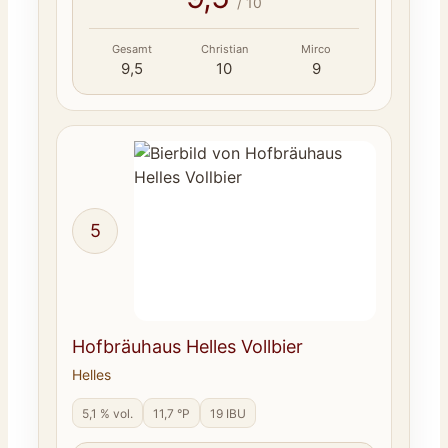
/ 10
Gesamt
Christian
Mirco
9,5
10
9
5
Hofbräuhaus Helles Vollbier
Helles
5,1 % vol.
11,7 °P
19 IBU