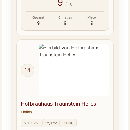
9
/ 10
Gesamt
Christian
Mirco
9
9
9
14
Hofbräuhaus Traunstein Helles
Helles
5,3 % vol.
12,3 °P
20 IBU