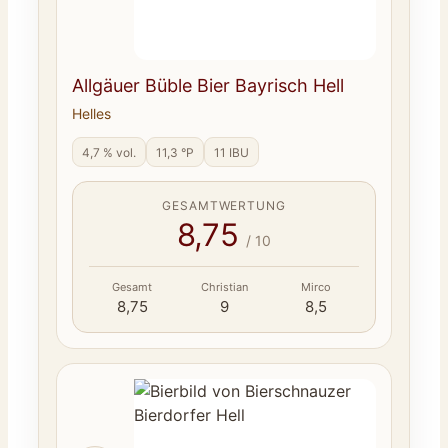
Allgäuer Büble Bier Bayrisch Hell
Helles
4,7 % vol.
11,3 °P
11 IBU
GESAMTWERTUNG
8,75
/ 10
Gesamt
Christian
Mirco
8,75
9
8,5