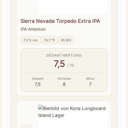
Sierra Nevada Torpedo Extra IPA
IPA-American
7,2 % vol.
16,7 °P
65 IBU
GESAMTWERTUNG
7,5
/ 10
Gesamt
Christian
Mirco
7,5
8
7