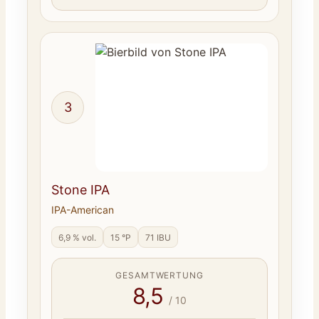
3
Stone IPA
IPA-American
6,9 % vol.
15 °P
71 IBU
GESAMTWERTUNG
8,5
/ 10