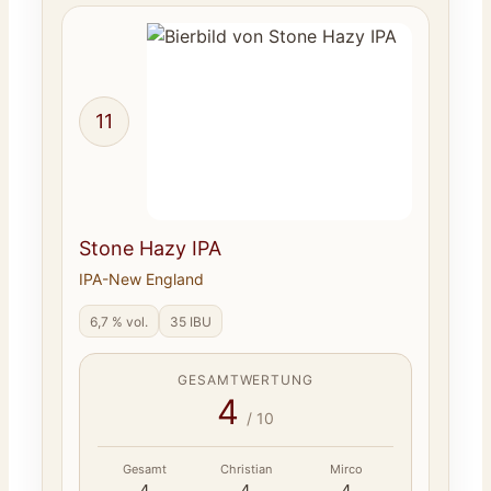
11
Stone Hazy IPA
IPA-New England
6,7 % vol.
35 IBU
GESAMTWERTUNG
4
/ 10
Gesamt
Christian
Mirco
4
4
4