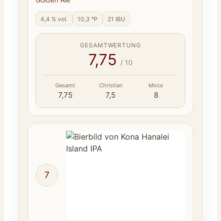
4,4 % vol.
10,3 °P
21 IBU
GESAMTWERTUNG
7,75
/ 10
Gesamt
Christian
Mirco
7,75
7,5
8
7