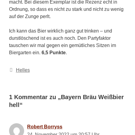
macht. Bei diesem Exemplar ist die Rezenz echt in
Ordnung, so dass es nicht zu stark und nicht zu wenig
auf der Zunge perlt.
Ich kann das Bier wirklich ganz gut trinken – und
durstlöschend ist es auch noch. Den Partyfaktor
tauschen wir mal gegen ein gemütliches Sitzen im
Biergarten ein.
6,5 Punkte
.
Kategorien
Helles
1 Kommentar zu „Bayern Bräu Weißbier
hell“
Robert Borryss
24. November 2022 um 20:57 Uhr