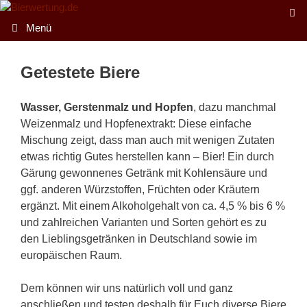
Zum
Inhalt
Menü
springen
Getestete Biere
Wasser, Gerstenmalz und Hopfen
, dazu manchmal
Weizenmalz und Hopfenextrakt: Diese einfache
Mischung zeigt, dass man auch mit wenigen Zutaten
etwas richtig Gutes herstellen kann – Bier! Ein durch
Gärung gewonnenes Getränk mit Kohlensäure und
ggf. anderen Würzstoffen, Früchten oder Kräutern
ergänzt. Mit einem Alkoholgehalt von ca. 4,5 % bis 6 %
und zahlreichen Varianten und Sorten gehört es zu
den Lieblingsgetränken in Deutschland sowie im
europäischen Raum.
Dem können wir uns natürlich voll und ganz
anschließen und testen deshalb für Euch diverse Biere