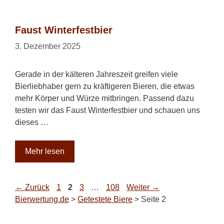
Faust Winterfestbier
3. Dezember 2025
Gerade in der kälteren Jahreszeit greifen viele
Bierliebhaber gern zu kräftigeren Bieren, die etwas
mehr Körper und Würze mitbringen. Passend dazu
testen wir das Faust Winterfestbier und schauen uns
dieses …
Mehr lesen
Seite
Seite
Seite
Seite
←
Zurück
1
2
3
…
108
Weiter
→
Bierwertung.de
>
Getestete Biere
>
Seite 2