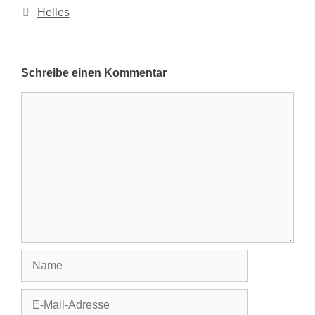
Kategorien
Helles
Schreibe einen Kommentar
Kommentar
Name
E-
Mail-