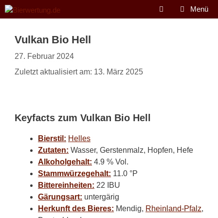
Zum
Menü
Inhalt
springen
Vulkan Bio Hell
27. Februar 2024
Zuletzt aktualisiert am: 13. März 2025
Keyfacts zum Vulkan Bio Hell
Bierstil:
Helles
Zutaten:
Wasser, Gerstenmalz, Hopfen, Hefe
Alkoholgehalt:
4.9 % Vol.
Stammwürzegehalt:
11.0 °P
Bittereinheiten:
22 IBU
Gärungsart:
untergärig
Herkunft des Bieres:
Mendig,
Rheinland-Pfalz
,