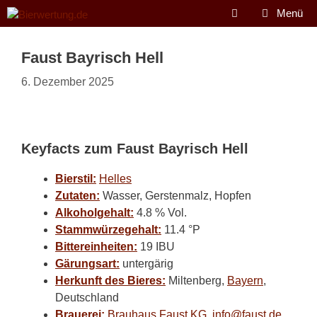
Zum
Menü
Inhalt
springen
Faust Bayrisch Hell
6. Dezember 2025
Keyfacts zum Faust Bayrisch Hell
Bierstil:
Helles
Zutaten:
Wasser, Gerstenmalz, Hopfen
Alkoholgehalt:
4.8 % Vol.
Stammwürzegehalt:
11.4 °P
Bittereinheiten:
19 IBU
Gärungsart:
untergärig
Herkunft des Bieres:
Miltenberg,
Bayern
,
Deutschland
Brauerei:
Brauhaus Faust KG
,
info@faust.de