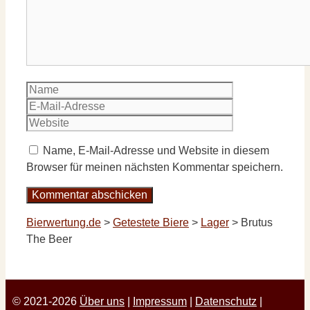
Name
E-
Mail-
Website
Adresse
Name, E-Mail-Adresse und Website in diesem
Browser für meinen nächsten Kommentar speichern.
Bierwertung.de
>
Getestete Biere
>
Lager
>
Brutus
The Beer
© 2021-2026
Über uns
|
Impressum
|
Datenschutz
|