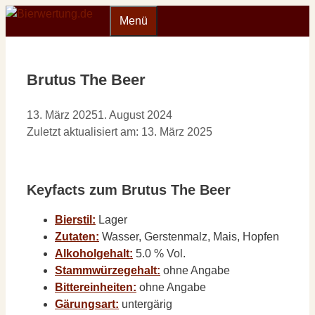
Zum
Menü
Inhalt
springen
Brutus The Beer
13. März 2025
1. August 2024
Zuletzt aktualisiert am: 13. März 2025
Keyfacts zum Brutus The Beer
Bierstil:
Lager
Zutaten:
Wasser, Gerstenmalz, Mais, Hopfen
Alkoholgehalt:
5.0 % Vol.
Stammwürzegehalt:
ohne Angabe
Bittereinheiten:
ohne Angabe
Gärungsart:
untergärig