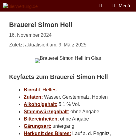
Zum
Menü
Inhalt
springen
Brauerei Simon Hell
16. November 2024
Zuletzt aktualisiert am: 9. März 2025
Keyfacts zum Brauerei Simon Hell
Bierstil:
Helles
Zutaten:
Wasser, Gerstenmalz, Hopfen
Alkoholgehalt:
5.1 % Vol.
Stammwürzegehalt:
ohne Angabe
Bittereinheiten:
ohne Angabe
Gärungsart:
untergärig
Herkunft des Bieres:
Lauf a. d. Pegnitz,