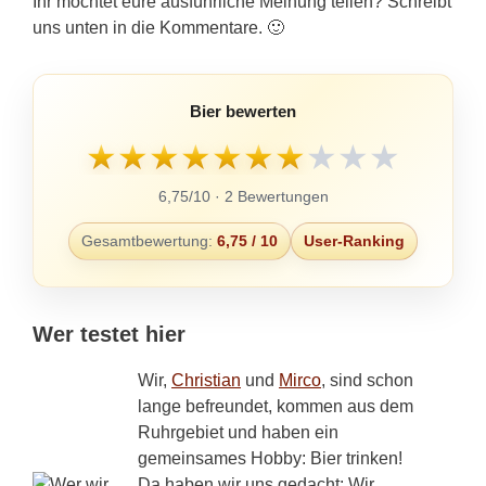
Ihr möchtet eure ausführliche Meinung teilen? Schreibt
uns unten in die Kommentare. 🙂
Bier bewerten
★
★
★
★
★
★
★
★
★
★
6,75/10 · 2 Bewertungen
Gesamtbewertung:
6,75 / 10
User-Ranking
Wer testet hier
Wir,
Christian
und
Mirco
, sind schon
lange befreundet, kommen aus dem
Ruhrgebiet und haben ein
gemeinsames Hobby: Bier trinken!
Da haben wir uns gedacht: Wir