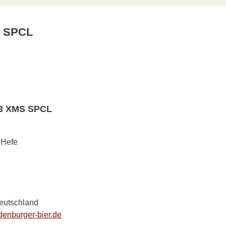
S SPCL
23 XMS SPCL
 Hefe
Deutschland
enburger-bier.de