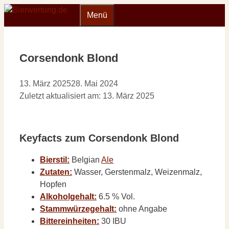
Zum
Menü
Inhalt
springen
Corsendonk Blond
13. März 2025
28. Mai 2024
Zuletzt aktualisiert am: 13. März 2025
Keyfacts zum Corsendonk Blond
Bierstil:
Belgian
Ale
Zutaten:
Wasser, Gerstenmalz, Weizenmalz,
Hopfen
Alkoholgehalt:
6.5 % Vol.
Stammwürzegehalt:
ohne Angabe
Bittereinheiten:
30 IBU