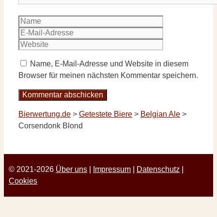
Name
E-
Mail-
Website
Adresse
Name, E-Mail-Adresse und Website in diesem
Browser für meinen nächsten Kommentar speichern.
Bierwertung.de
>
Getestete Biere
>
Belgian Ale
>
Corsendonk Blond
© 2021-2026
Über uns
|
Impressum
|
Datenschutz
|
Cookies