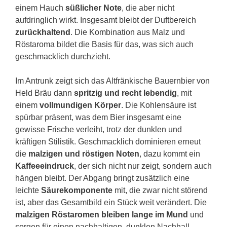
einem Hauch
süßlicher Note
, die aber nicht
aufdringlich wirkt. Insgesamt bleibt der Duftbereich
zurückhaltend
. Die Kombination aus Malz und
Röstaroma bildet die Basis für das, was sich auch
geschmacklich durchzieht.
Im Antrunk zeigt sich das Altfränkische Bauernbier von
Held Bräu dann
spritzig und recht lebendig
, mit
einem
vollmundigen Körper
. Die Kohlensäure ist
spürbar präsent, was dem Bier insgesamt eine
gewisse Frische verleiht, trotz der dunklen und
kräftigen Stilistik. Geschmacklich dominieren erneut
die
malzigen und röstigen Noten
, dazu kommt ein
Kaffeeeindruck
, der sich nicht nur zeigt, sondern auch
hängen bleibt. Der Abgang bringt zusätzlich eine
leichte
Säurekomponente
mit, die zwar nicht störend
ist, aber das Gesamtbild ein Stück weit verändert. Die
malzigen Röstaromen bleiben lange im Mund
und
sorgen für einen nachhaltigen, dunklen Nachhall.