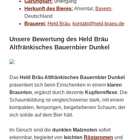
Gärungsart:
untergärig
Herkunft des Bieres:
Ahorntal,
Bayern
,
Deutschland
Brauerei:
Held Bräu
,
kontakt@held-braeu.de
Unsere Bewertung des Held Bräu
Altfränkisches Bauernbier Dunkel
Das
Held Bräu Altfränkisches Bauernbier Dunkel
präsentiert sich beim Einschenken in einem
klaren
Braunton
, ergänzt durch dezente
Kupferreflexe
. Die
Schaumbildung ist vergleichsweise stark, mit einem
kompakten, feinporigen, beigefarbenen Schaum, der
sich solide auf dem Bier hält.
Im Geruch sind die
dunklen Malznoten
sofort
erkennbar, begleitet von
leichten
Röstaromen
und