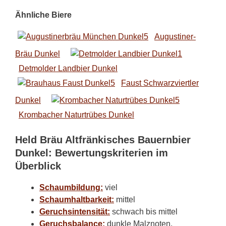
Ähnliche Biere
Augustiner-
Bräu Dunkel
Detmolder Landbier Dunkel
Faust Schwarzviertler
Dunkel
Krombacher Naturtrübes Dunkel
Held Bräu Altfränkisches Bauernbier
Dunkel: Bewertungskriterien im
Überblick
Schaumbildung:
viel
Schaumhaltbarkeit:
mittel
Geruchsintensität:
schwach bis mittel
Geruchsbalance:
dunkle Malznoten,