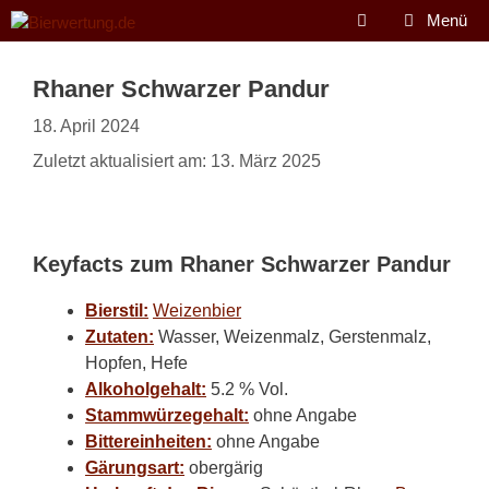
Zum
Menü
Inhalt
springen
Rhaner Schwarzer Pandur
18. April 2024
Zuletzt aktualisiert am: 13. März 2025
Keyfacts zum Rhaner Schwarzer Pandur
Bierstil:
Weizenbier
Zutaten:
Wasser, Weizenmalz, Gerstenmalz,
Hopfen, Hefe
Alkoholgehalt:
5.2 % Vol.
Stammwürzegehalt:
ohne Angabe
Bittereinheiten:
ohne Angabe
Gärungsart:
obergärig