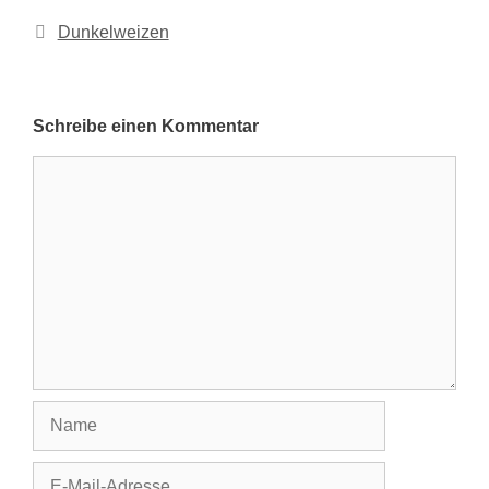
Kategorien
Dunkelweizen
Schreibe einen Kommentar
Kommentar
Name
E-