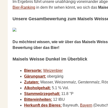
Im Ergebnis führt unsere unabhängig voneinander abg
Bier-Ranking
in dem Ihr sehen könnt, wo sich das
Mais
Unsere Gesamtbewertung zum Maisels Weiss
Du möchtest wissen, wie wir über das Maisels Weis
Bewertung über das Bier!
Maisels Weisse Dunkel im Überblick
Biersorte:
Weizenbier
Gärungsart:
obergärig
Zutaten:
Wasser, Weizenmalz, Gerstenmalz, Röst
Alkoholgehalt:
5.1 % Vol.
Stammwürzegehalt:
11.8 °P
Bittereinheiten:
12 IBU
Herkunft des Bieres:
Bayreuth,
Bayern
(Deutsch