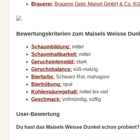
Brauerei:
Brauerei Gebr. Maisel GmbH & Co. K
Bewertungskriterien zum Maisels Weisse Dunk
Schaumbildung:
mittel
Schaumhaltbarkeit:
mittel
Geruchsintensität:
stark
Geruchsbalance:
süß-malzig
Bierfarbe:
Schwarz-Rot, mahagoni
Biertrübung:
opal
Kohlensäuregehalt:
mittel bis viel
Geschmack:
vollmündig, süffig
User-Bewertung
Du hast das Maisels Weisse Dunkel schon probiert?