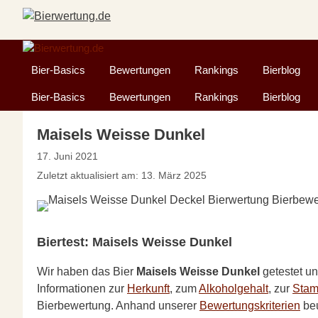
Zum
Inhalt
springen
Bier-Basics
Bewertungen
Rankings
Bierblog
Bier-Basics
Bewertungen
Rankings
Bierblog
Maisels Weisse Dunkel
17. Juni 2021
Zuletzt aktualisiert am: 13. März 2025
Biertest: Maisels Weisse Dunkel
Wir haben das Bier
Maisels Weisse Dunkel
getestet u
Informationen zur
Herkunft
, zum
Alkoholgehalt
, zur
Sta
Bierbewertung. Anhand unserer
Bewertungskriterien
beu