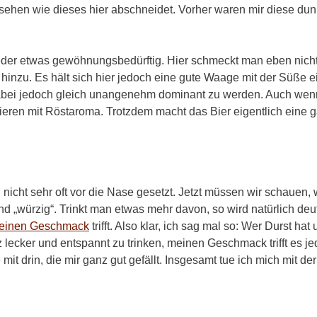
 sehen wie dieses hier abschneidet. Vorher waren mir diese dun
ieder etwas gewöhnungsbedürftig. Hier schmeckt man eben nicht 
hinzu. Es hält sich hier jedoch eine gute Waage mit der Süße 
abei jedoch gleich unangenehm dominant zu werden. Auch wenn 
ieren mit Röstaroma. Trotzdem macht das Bier eigentlich eine 
n nicht sehr oft vor die Nase gesetzt. Jetzt müssen wir schauen
 und „würzig“. Trinkt man etwas mehr davon, so wird natürlich deu
einen Geschmack
trifft. Also klar, ich sag mal so: Wer Durst h
z lecker und entspannt zu trinken, meinen Geschmack trifft es je
it drin, die mir ganz gut gefällt. Insgesamt tue ich mich mit d