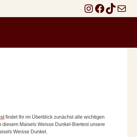
Instagram
Faceboo
TikTok
E-Mail
est
findet Ihr im Überblick zunächst alle wichtigen
in diesem Maisels Weisse Dunkel-Biertest unsere
isels Weisse Dunkel.