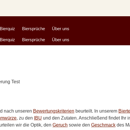
Bierquiz
Biersprüche
Über uns
Bierquiz
Biersprüche
Über uns
nd nach unseren
Bewertungskriterien
beurteilt. In unserem
Biert
mmwürze
, zu den
IBU
und den Zutaten. Anschließend findet Ihr 
rteilen wir die Optik, den
Geruch
sowie den
Geschmack
des Ma