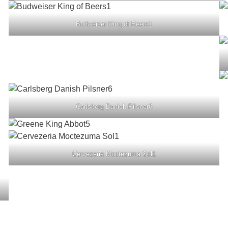
Budweiser King of Beers1
Carlsberg Danish Pilsner6
Cervezeria Moctezuma Sol1