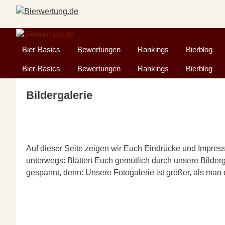
Zum
Inhalt
springen
Bier-Basics
Bewertungen
Rankings
Bierblog
Bier-Basics
Bewertungen
Rankings
Bierblog
Bildergalerie
Auf dieser Seite zeigen wir Euch Eindrücke und Impres
unterwegs: Blättert Euch gemütlich durch unsere Bilder
gespannt, denn: Unsere Fotogalerie ist größer, als man d